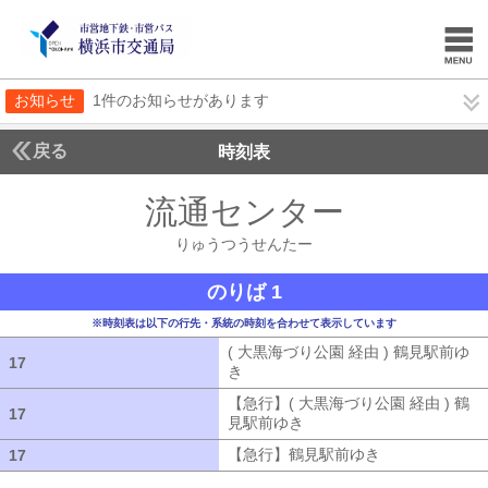
お知らせ
1件のお知らせがあります
戻る
時刻表
流通センター
りゅうつ
りゅうつうせんたー
のりば 1
※時刻表は以下の行先・系統の時刻を合わせて表示しています
( 大黒海づり公園 経由 ) 鶴見駅前ゆ
17
17
き
( 大黒海づり公園 経由 ) 鶴見駅前ゆ
【急行】( 大黒海づり公園 経由 ) 鶴
17
17
見駅前ゆき
【急行】( 大黒海づり公園 
【急行】鶴見駅前ゆき
【急行】鶴見駅
17
17