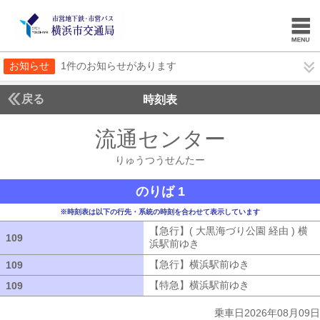
お知らせ
1件のお知らせがあります
戻る
時刻表
流通センター
りゅうつ
りゅうつうせんたー
のりば 1
※時刻表は以下の行先・系統の時刻を合わせて表示しています
【急行】( 大黒海づり公園 経由 ) 横
109
109
浜駅前ゆき
【急行】( 大黒海づり公園 
【急行】横浜駅前ゆき
【急行】横浜駅
109
109
【特急】横浜駅前ゆき
【特急】横浜駅
109
109
乗車日2026年08月09日