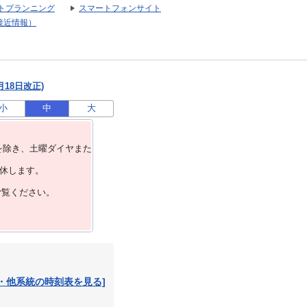
トプランニング
スマートフォンサイト
接近情報）
月18日改正)
小
中
大
を除き、⼟曜ダイヤまた
運休します。
ご覧ください。
・他系統の時刻表を見る]