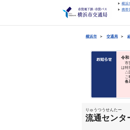
横浜
携帯
横浜市
＞
交通局
＞
令和
市営
は特
△国
ご利
各
りゅうつうせんたー
流通センタ