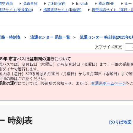
市交通局
免責事項
ご利用案内
English
横浜市HP
ルー
電話サイト(乗換案内)
携帯電話サイト(時刻表)
携帯電話サイト（運行・
経路・時刻表
＞
流通センター 系統一覧
＞
流通センター 時刻表(2025年8
文字サイズ変更
８年 市営バス旧盆期間の運行について
バスでは、８⽉12⽇（水曜日）から８⽉14⽇（金曜日）まで、⼀部の系統
別ダイヤで運⾏します。
大線【急行】329系統は８月10日（月曜日）から９月30日（水曜日）まで
用の際はご注意ください。
系統の運行
については、停留所のお知らせ、または、
交通局ホームページ
を
ー 時刻表
[のりば地図