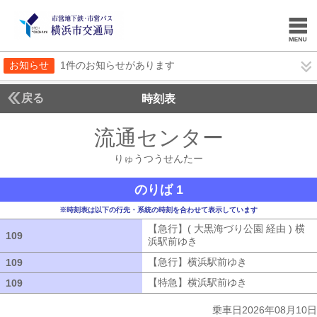
お知らせ
1件のお知らせがあります
戻る
時刻表
流通センター
りゅうつ
りゅうつうせんたー
のりば 1
※時刻表は以下の行先・系統の時刻を合わせて表示しています
【急行】( 大黒海づり公園 経由 ) 横
109
109
浜駅前ゆき
【急行】( 大黒海づり公園 
【急行】横浜駅前ゆき
【急行】横浜駅
109
109
【特急】横浜駅前ゆき
【特急】横浜駅
109
109
乗車日2026年08月10日