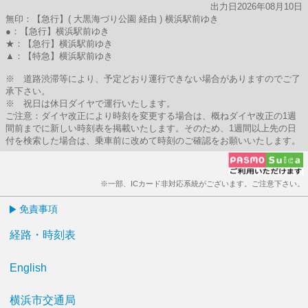
出力日2026年08月10日
無印：【急行】( 大黒海づり公園 経由 ) 横浜駅前ゆき
●：【急行】横浜駅前ゆき
★：【急行】横浜駅前ゆき
▲：【特急】横浜駅前ゆき
※ 道路渋滞等により、予定どおり運行できない場合がありますのでご了
承下さい。
※ 祝日は休日ダイヤで運行いたします。
ご注意：ダイヤ改正により時刻を変更する場合は、概ねダイヤ改正の1週
間前までに新しい時刻表を掲載いたします。そのため、1週間以上先の日
付を検索した場合は、乗車前に改めて時刻のご確認をお願いいたします。
※一部、ICカード非対応系統がございます。ご注意下さい。
免責事項
経路・時刻表
English
横浜市交通局