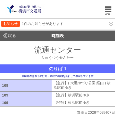
お知らせ
1件のお知らせがあります
戻る
時刻表
流通センター
りゅうつ
りゅうつうせんたー
のりば 1
※時刻表は以下の行先・系統の時刻を合わせて表示しています
【急行】( 大黒海づり公園 経由 ) 横
109
109
浜駅前ゆき
【急行】( 大黒海づり公園 
【急行】横浜駅前ゆき
【急行】横浜駅
109
109
【特急】横浜駅前ゆき
【特急】横浜駅
109
109
乗車日2026年08月07日