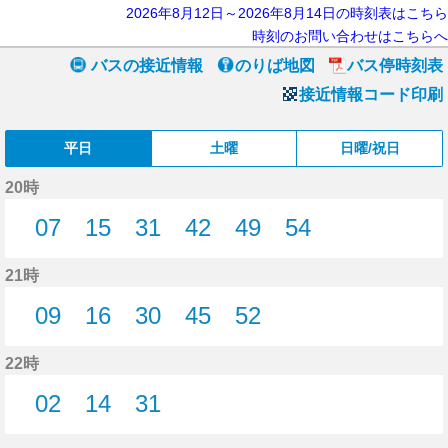
2026年8月12日～2026年8月14日の時刻表はこちら
時刻のお問い合わせはこちらへ
バスの接近情報
のりば地図
バス停時刻表
接近情報コード印刷
平日
土曜
日曜/祝日
20時
07
15
31
42
49
54
7分はつ
15分はつ
31分はつ
42分はつ
49分はつ
54分はつ
21時
09
16
30
45
52
9分はつ
16分はつ
30分はつ
45分はつ
52分はつ
22時
02
14
31
2分はつ
14分はつ
31分はつ