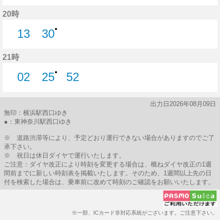
21分はつ
36分はつ
20時
●
13
30
13分はつ
30分はつ
21時
●
02
25
52
2分はつ
25分はつ
52分はつ
出力日2026年08月09日
無印：横浜駅西口ゆき
●：東神奈川駅西口ゆき
※ 道路渋滞等により、予定どおり運行できない場合がありますのでご了
承下さい。
※ 祝日は休日ダイヤで運行いたします。
ご注意：ダイヤ改正により時刻を変更する場合は、概ねダイヤ改正の1週
間前までに新しい時刻表を掲載いたします。そのため、1週間以上先の日
付を検索した場合は、乗車前に改めて時刻のご確認をお願いいたします。
※一部、ICカード非対応系統がございます。ご注意下さい。