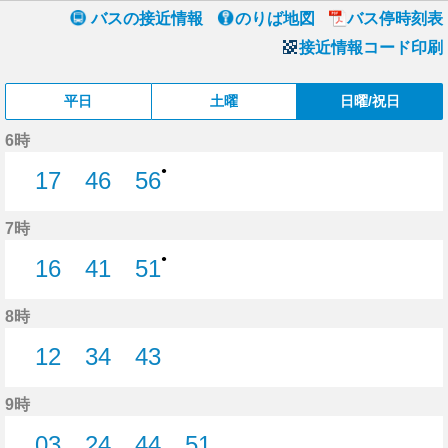
バスの接近情報
のりば地図
バス停時刻表
接近情報コード印刷
平日
土曜
日曜/祝日
6時
●
17
46
56
17分はつ
46分はつ
56分はつ
7時
●
16
41
51
16分はつ
41分はつ
51分はつ
8時
12
34
43
12分はつ
34分はつ
43分はつ
9時
03
24
44
51