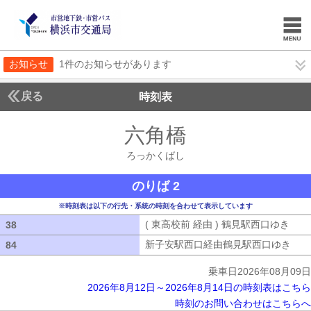
お知らせ
1件のお知らせがあります
戻る
時刻表
六角橋
ろっかくば
ろっかくばし
のりば 2
※時刻表は以下の行先・系統の時刻を合わせて表示しています
( 東高校前 経由 ) 鶴見駅西口ゆき
( 
38
38
新子安駅西口経由鶴見駅西口ゆき
新子
84
84
乗車日2026年08月09日
2026年8月12日～2026年8月14日の時刻表はこちら
時刻のお問い合わせはこちらへ