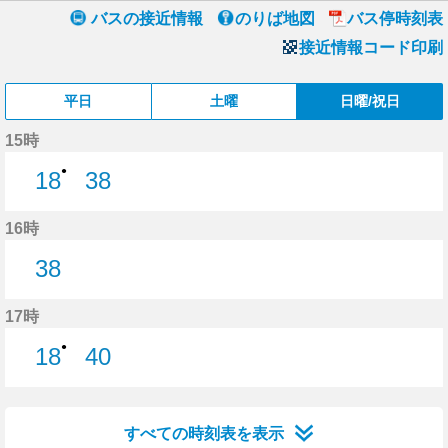
バスの接近情報
のりば地図
バス停時刻表
接近情報コード印刷
平日
土曜
日曜/祝日
15時
●
18
38
18分はつ
38分はつ
16時
38
38分はつ
17時
●
18
40
18分はつ
40分はつ
すべての時刻表を表示