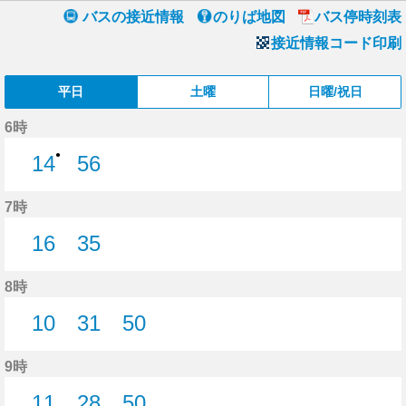
バスの接近情報
のりば地図
バス停時刻表
接近情報コード印刷
平日
土曜
日曜/祝日
6時
●
14
56
14分はつ
56分はつ
7時
16
35
16分はつ
35分はつ
8時
10
31
50
10分はつ
31分はつ
50分はつ
9時
11
28
50