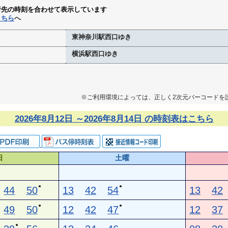
行先の時刻を合わせて表示しています
こちら
へ
東神奈川駅西口ゆき
横浜駅西口ゆき
※ご利用環境によっては、正しく2次元バーコードを
2026年8月12日 ～2026年8月14日 の時刻表はこちら
日
土曜
●
●
44
50
13
42
54
13
42
●
●
49
50
12
42
47
12
37
●