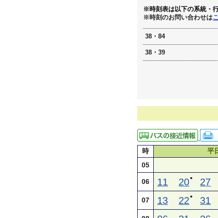
※時刻表は以下の系統・
※時刻のお問い合わせは
38・84
38・39
時
平
05
●
11
20
27
06
●
13
22
31
07