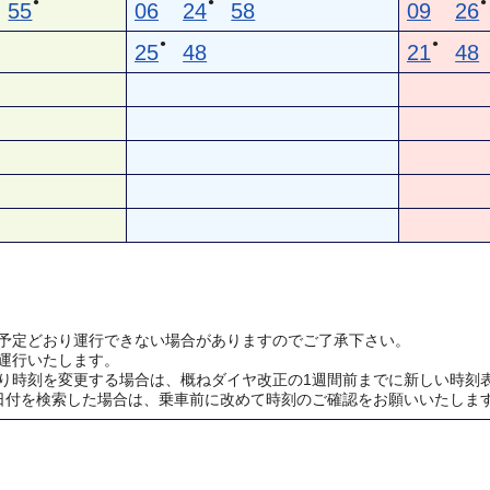
●
●
●
55
06
24
58
09
26
●
●
25
48
21
48
予定どおり運行できない場合がありますのでご了承下さい。
運行いたします。
り時刻を変更する場合は、概ねダイヤ改正の1週間前までに新しい時刻
日付を検索した場合は、乗車前に改めて時刻のご確認をお願いいたしま