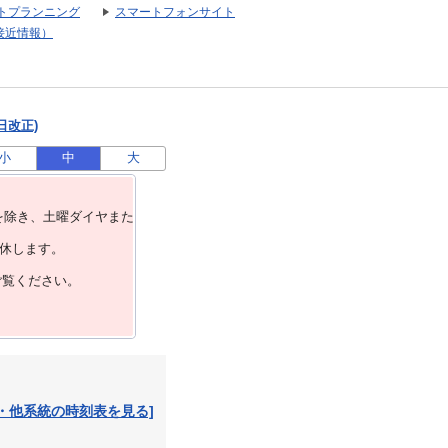
トプランニング
スマートフォンサイト
接近情報）
日改正)
小
中
大
を除き、⼟曜ダイヤまた
運休します。
ご覧ください。
・他系統の時刻表を見る]