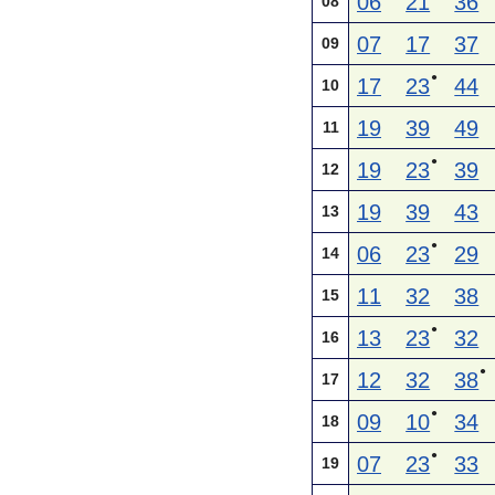
06
21
36
08
07
17
37
09
●
17
23
44
10
19
39
49
11
●
19
23
39
12
19
39
43
13
●
06
23
29
14
11
32
38
15
●
13
23
32
16
●
12
32
38
17
●
09
10
34
18
●
07
23
33
19