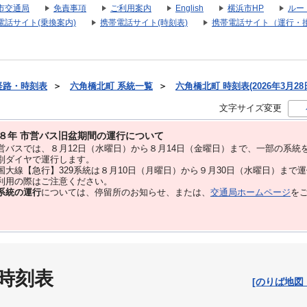
市交通局
免責事項
ご利用案内
English
横浜市HP
ルー
電話サイト(乗換案内)
携帯電話サイト(時刻表)
携帯電話サイト（運行・
経路・時刻表
＞
六角橋北町 系統一覧
＞
六角橋北町 時刻表(2026年3月28
文字サイズ変更
８年 市営バス旧盆期間の運行について
バスでは、８⽉12⽇（水曜日）から８⽉14⽇（金曜日）まで、⼀部の系統
別ダイヤで運⾏します。
大線【急行】329系統は８月10日（月曜日）から９月30日（水曜日）まで
用の際はご注意ください。
系統の運行
については、停留所のお知らせ、または、
交通局ホームページ
を
 時刻表
[のりば地図