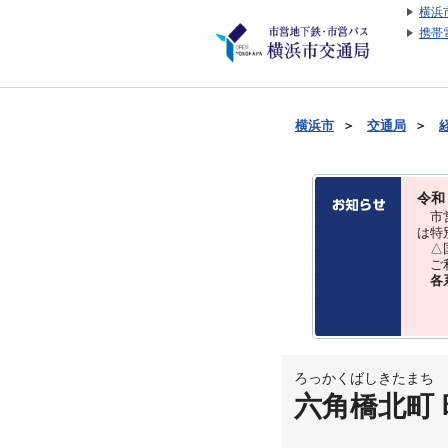
横浜
携帯
横浜市
＞
交通局
＞
令和
市営
は特
△国
ご利
各
ろっかくばしきたまち
六角橋北町