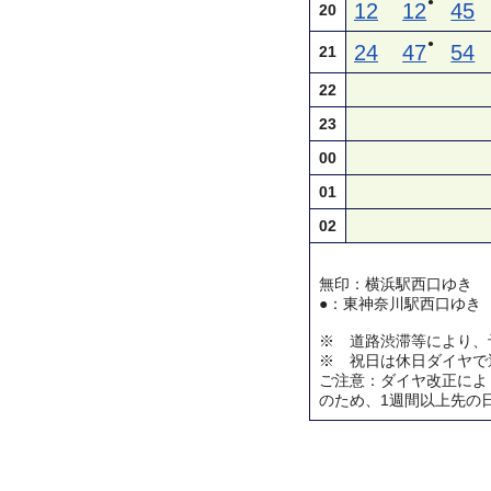
●
12
12
45
20
●
24
47
54
21
22
23
00
01
02
無印：横浜駅西口ゆき
●：東神奈川駅西口ゆき
※ 道路渋滞等により、
※ 祝日は休日ダイヤで
ご注意：ダイヤ改正によ
のため、1週間以上先の