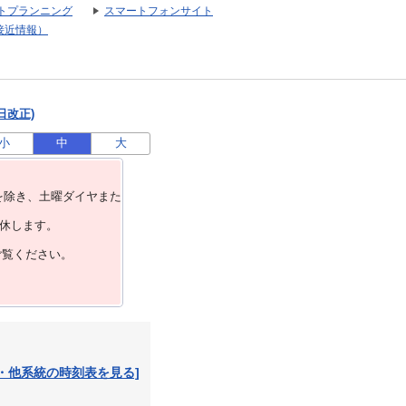
トプランニング
スマートフォンサイト
接近情報）
日改正)
小
中
大
を除き、⼟曜ダイヤまた
運休します。
ご覧ください。
・他系統の時刻表を見る]