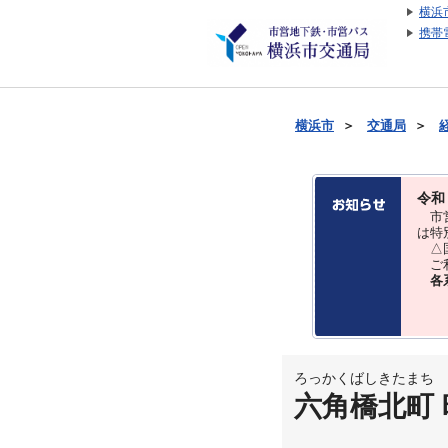
横浜
携帯
横浜市
＞
交通局
＞
令和
市営
は特
△国
ご利
各
ろっかくばしきたまち
六角橋北町