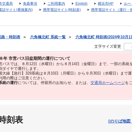
市交通局
免責事項
ご利用案内
English
横浜市HP
ルー
電話サイト(乗換案内)
携帯電話サイト(時刻表)
携帯電話サイト（運行・
経路・時刻表
＞
六角橋北町 系統一覧
＞
六角橋北町 時刻表(2024年10月1
文字サイズ変更
８年 市営バス旧盆期間の運行について
バスでは、８⽉12⽇（水曜日）から８⽉14⽇（金曜日）まで、⼀部の系統
別ダイヤで運⾏します。
大線【急行】329系統は８月10日（月曜日）から９月30日（水曜日）まで
用の際はご注意ください。
系統の運行
については、停留所のお知らせ、または、
交通局ホームページ
を
 時刻表
[のりば地図