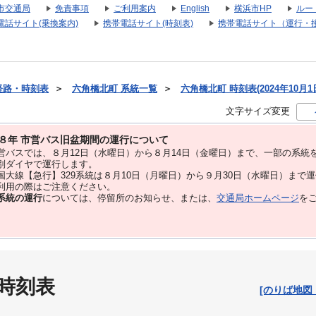
市交通局
免責事項
ご利用案内
English
横浜市HP
ルー
電話サイト(乗換案内)
携帯電話サイト(時刻表)
携帯電話サイト（運行・
経路・時刻表
＞
六角橋北町 系統一覧
＞
六角橋北町 時刻表(2024年10月1
文字サイズ変更
８年 市営バス旧盆期間の運行について
バスでは、８⽉12⽇（水曜日）から８⽉14⽇（金曜日）まで、⼀部の系統
別ダイヤで運⾏します。
大線【急行】329系統は８月10日（月曜日）から９月30日（水曜日）まで
用の際はご注意ください。
系統の運行
については、停留所のお知らせ、または、
交通局ホームページ
を
 時刻表
[のりば地図