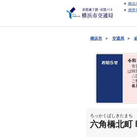
横浜
携帯
横浜市
＞
交通局
＞
令和
市営
は特
△国
ご利
各
ろっかくばしきたまち
六角橋北町