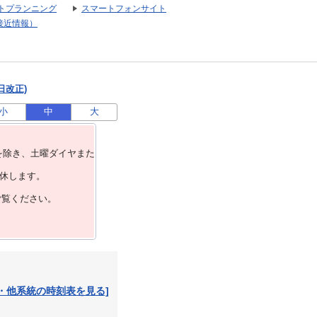
トプランニング
スマートフォンサイト
接近情報）
日改正)
小
中
大
を除き、⼟曜ダイヤまた
運休します。
ご覧ください。
・他系統の時刻表を見る]