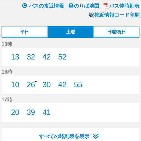
バスの接近情報
のりば地図
バス停時刻表
接近情報コード印刷
平日
土曜
日曜/祝日
15時
13
32
42
52
13分はつ
32分はつ
42分はつ
52分はつ
16時
●
10
26
30
42
55
10分はつ
26分はつ
30分はつ
42分はつ
55分はつ
17時
20
39
41
20分はつ
39分はつ
41分はつ
すべての時刻表を表示