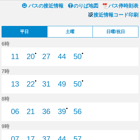
バスの接近情報
のりば地図
バス停時刻表
接近情報コード印刷
平日
土曜
日曜/祝日
6時
●
●
11
20
27
44
50
11分はつ
20分はつ
27分はつ
44分はつ
50分はつ
7時
●
●
13
22
31
49
50
13分はつ
22分はつ
31分はつ
49分はつ
50分はつ
8時
●
06
21
36
39
56
6分はつ
21分はつ
36分はつ
39分はつ
56分はつ
9時
07
17
37
44
57