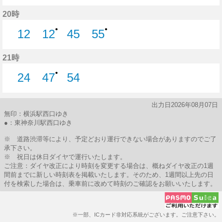
7分はつ
23分はつ
33分はつ
20時
●
●
12
12
45
55
12分はつ
12分はつ
45分はつ
55分はつ
21時
●
24
47
54
24分はつ
47分はつ
54分はつ
出力日2026年08月07日
無印：横浜駅西口ゆき
●：東神奈川駅西口ゆき
※ 道路渋滞等により、予定どおり運行できない場合がありますのでご了
承下さい。
※ 祝日は休日ダイヤで運行いたします。
ご注意：ダイヤ改正により時刻を変更する場合は、概ねダイヤ改正の1週
間前までに新しい時刻表を掲載いたします。そのため、1週間以上先の日
付を検索した場合は、乗車前に改めて時刻のご確認をお願いいたします。
※一部、ICカード非対応系統がございます。ご注意下さい。