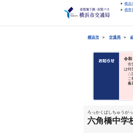
横浜
携帯
横浜市
＞
交通局
＞
令和
市営
は特
△国
ご利
各
ろっかくばしちゅうがっ
六角橋中学