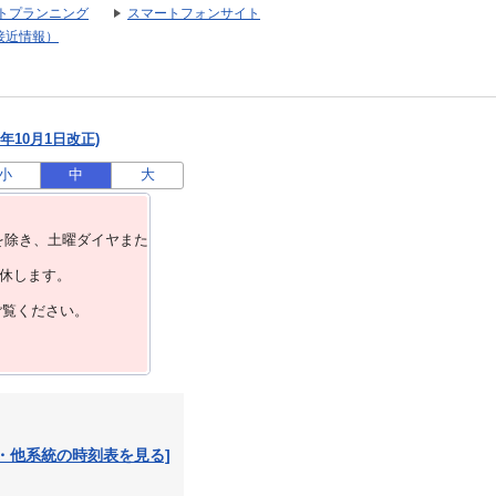
トプランニング
スマートフォンサイト
接近情報）
年10月1日改正)
小
中
大
を除き、⼟曜ダイヤまた
運休します。
ご覧ください。
・他系統の時刻表を見る]