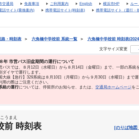
市交通局
免責事項
ご利用案内
English
横浜市HP
ルー
電話サイト(乗換案内)
携帯電話サイト(時刻表)
携帯電話サイト（運行・
経路・時刻表
＞
六角橋中学校前 系統一覧
＞
六角橋中学校前 時刻表(2024
文字サイズ変更
８年 市営バス旧盆期間の運行について
バスでは、８⽉12⽇（水曜日）から８⽉14⽇（金曜日）まで、⼀部の系統
別ダイヤで運⾏します。
大線【急行】329系統は８月10日（月曜日）から９月30日（水曜日）まで
用の際はご注意ください。
系統の運行
については、停留所のお知らせ、または、
交通局ホームページ
を
こうまえ
校前 時刻表
[のりば地図