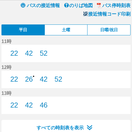
バスの接近情報
のりば地図
バス停時刻表
接近情報コード印刷
平日
土曜
日曜/祝日
11時
22
42
52
22分はつ
42分はつ
52分はつ
12時
●
22
26
42
52
22分はつ
26分はつ
42分はつ
52分はつ
13時
22
42
46
22分はつ
42分はつ
46分はつ
すべての時刻表を表示