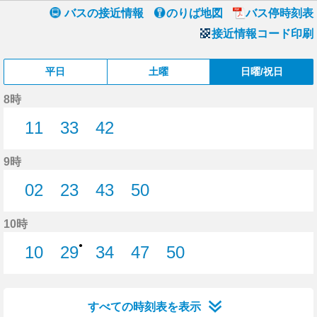
バスの接近情報
のりば地図
バス停時刻表
接近情報コード印刷
平日
土曜
日曜/祝日
8時
11
33
42
11分はつ
33分はつ
42分はつ
9時
02
23
43
50
2分はつ
23分はつ
43分はつ
50分はつ
10時
●
10
29
34
47
50
10分はつ
29分はつ
34分はつ
47分はつ
50分はつ
すべての時刻表を表示