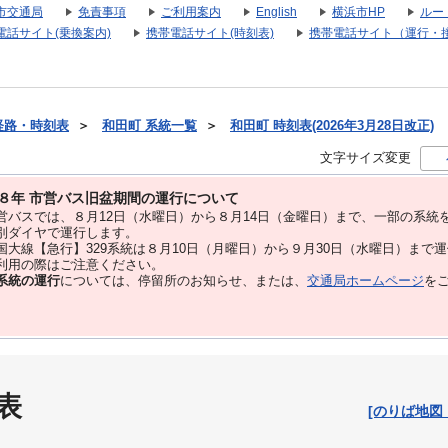
市交通局
免責事項
ご利用案内
English
横浜市HP
ルー
電話サイト(乗換案内)
携帯電話サイト(時刻表)
携帯電話サイト（運行・
経路・時刻表
＞
和田町 系統一覧
＞
和田町 時刻表(2026年3月28日改正)
文字サイズ変更
８年 市営バス旧盆期間の運行について
バスでは、８⽉12⽇（水曜日）から８⽉14⽇（金曜日）まで、⼀部の系統
別ダイヤで運⾏します。
大線【急行】329系統は８月10日（月曜日）から９月30日（水曜日）まで
用の際はご注意ください。
系統の運行
については、停留所のお知らせ、または、
交通局ホームページ
を
表
[のりば地図