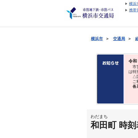
横浜
携帯
横浜市
＞
交通局
＞
令和
市営
は特
△国
ご利
各
わだまち
和田町 時刻