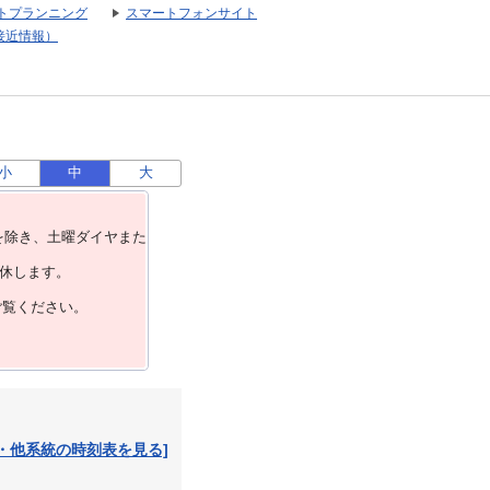
トプランニング
スマートフォンサイト
接近情報）
小
中
大
を除き、⼟曜ダイヤまた
運休します。
ご覧ください。
・他系統の時刻表を見る]