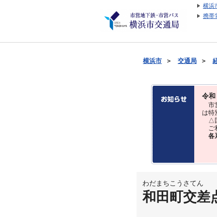
横浜
携帯
横浜市
＞
交通局
＞
令和
市営
は特
△国
ご利
各
わだまちこうさてん
和田町交差