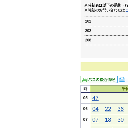
※時刻表は以下の系統・
※時刻のお問い合わせは
202
202
208
時
平
47
05
04
22
36
06
07
18
30
07