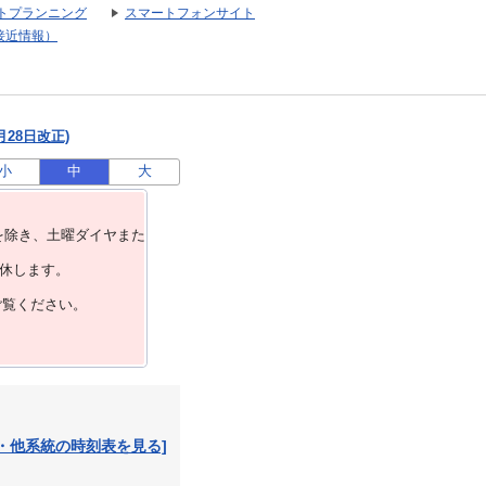
トプランニング
スマートフォンサイト
接近情報）
月28日改正)
小
中
大
を除き、⼟曜ダイヤまた
運休します。
ご覧ください。
・他系統の時刻表を見る]