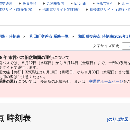
市交通局
免責事項
ご利用案内
English
横浜市HP
ルー
電話サイト(乗換案内)
携帯電話サイト(時刻表)
携帯電話サイト（運行・
経路・時刻表
＞
和田町交差点 系統一覧
＞
和田町交差点 時刻表(2026年3
文字サイズ変更
８年 市営バス旧盆期間の運行について
バスでは、８⽉12⽇（水曜日）から８⽉14⽇（金曜日）まで、⼀部の系統
別ダイヤで運⾏します。
大線【急行】329系統は８月10日（月曜日）から９月30日（水曜日）まで
用の際はご注意ください。
系統の運行
については、停留所のお知らせ、または、
交通局ホームページ
を
点 時刻表
[のりば地図