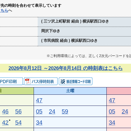
行先の時刻を合わせて表示しています
こちら
へ
( 三ツ沢上町駅前 経由 ) 横浜駅西口ゆき
岡沢下ゆき
( 市民病院 経由 ) 横浜駅西口ゆき
※ご利用環境によっては、正しく2次元バーコードを
2026年8月12日 ～2026年8月14日 の時刻表はこちら
日
土曜
47
47
46
56
05
24
59
05
24
●
42
54
34
34