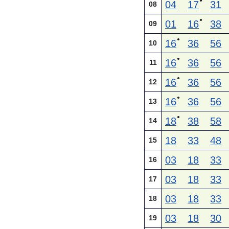
●
04
17
31
08
●
01
16
38
09
●
16
36
56
10
●
16
36
56
11
●
16
36
56
12
●
16
36
56
13
●
18
38
58
14
18
33
48
15
03
18
33
16
03
18
33
17
03
18
33
18
03
18
30
19