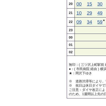
00
15
30
20
10
29
49
21
★
09
34
59
22
23
00
01
02
無印：( 三ツ沢上町駅前 
●：( 市民病院 経由 ) 
★：岡沢下ゆき
※ 道路渋滞等により、
※ 祝日は休日ダイヤで
ご注意：ダイヤ改正によ
のため、1週間以上先の