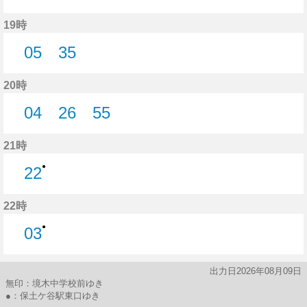
11分はつ
29分はつ
46分はつ
19時
05
35
5分はつ
35分はつ
20時
04
26
55
4分はつ
26分はつ
55分はつ
21時
●
22
22分はつ
22時
●
03
3分はつ
出力日2026年08月09日
無印：境木中学校前ゆき
●：保土ケ谷駅東口ゆき