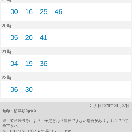
00
16
25
46
0分はつ
16分はつ
25分はつ
46分はつ
20時
05
20
41
5分はつ
20分はつ
41分はつ
21時
04
19
36
4分はつ
19分はつ
36分はつ
22時
06
30
6分はつ
30分はつ
出力日2026年08月07日
無印：横浜駅前ゆき
※ 道路渋滞等により、予定どおり運行できない場合がありますのでご了
承下さい。
※ 祝日は休日ダイヤで運行いたします。