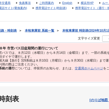
市交通局
免責事項
ご利用案内
English
横浜市HP
ルー
電話サイト(乗換案内)
携帯電話サイト(時刻表)
携帯電話サイト（運行・
経路・時刻表
＞
本牧車庫前 系統一覧
＞
本牧車庫前 時刻表(2024年10月1
文字サイズ変更
８年 市営バス旧盆期間の運行について
バスでは、８⽉12⽇（水曜日）から８⽉14⽇（金曜日）まで、⼀部の系統
別ダイヤで運⾏します。
大線【急行】329系統は８月10日（月曜日）から９月30日（水曜日）まで
用の際はご注意ください。
系統の運行
については、停留所のお知らせ、または、
交通局ホームページ
を
 時刻表
[のりば地図