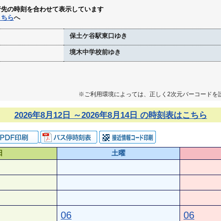
行先の時刻を合わせて表示しています
こちら
へ
保土ケ谷駅東口ゆき
境木中学校前ゆき
※ご利用環境によっては、正しく2次元バーコードを
2026年8月12日 ～2026年8月14日 の時刻表はこちら
日
土曜
06
06