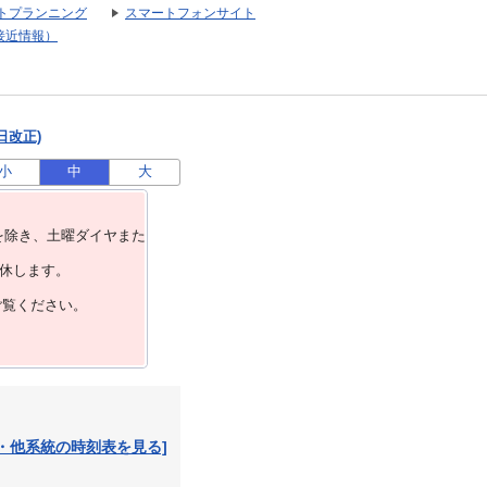
トプランニング
スマートフォンサイト
接近情報）
日改正)
小
中
大
を除き、⼟曜ダイヤまた
運休します。
ご覧ください。
・他系統の時刻表を見る]