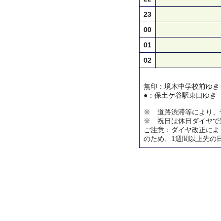
23
00
01
02
無印：境木中学校前ゆき
●：保土ケ谷駅東口ゆき
※ 道路渋滞等により、
※ 祝日は休日ダイヤで
ご注意：ダイヤ改正によ
のため、1週間以上先の