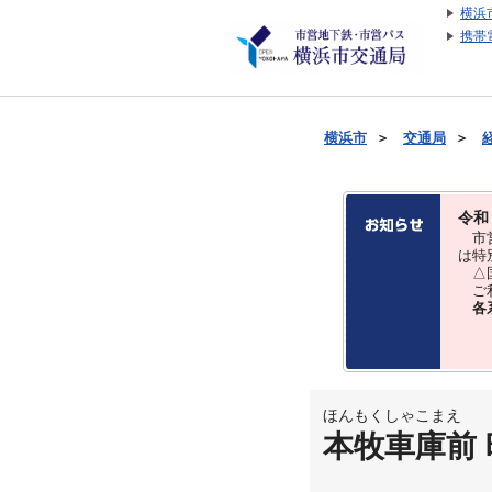
横浜
携帯
横浜市
＞
交通局
＞
令和
市営
は特
△国
ご利
各
ほんもくしゃこまえ
本牧車庫前