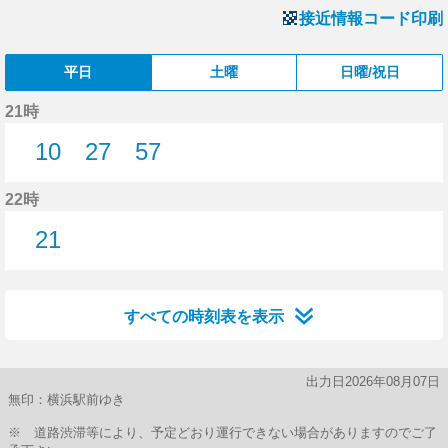
接近情報コード印刷
平日
土曜
日曜/祝日
21時
10
27
57
10分はつ
27分はつ
57分はつ
22時
21
21分はつ
すべての時刻表を表示
出力日2026年08月07日
無印：横浜駅前ゆき
※ 道路渋滞等により、予定どおり運行できない場合がありますのでご了