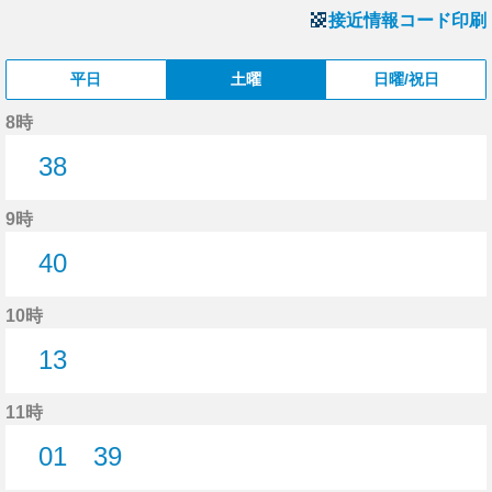
接近情報コード印刷
平日
土曜
日曜/祝日
8時
38
38分はつ
9時
40
40分はつ
10時
13
13分はつ
11時
01
39
1分はつ
39分はつ