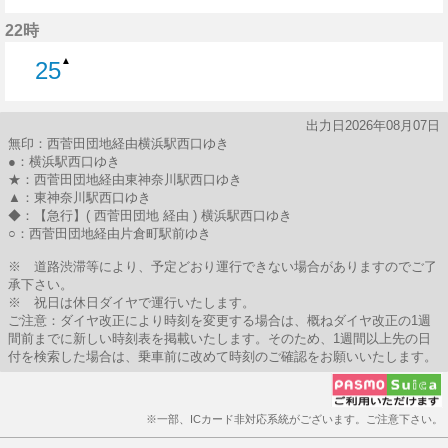
10分はつ
23分はつ
39分はつ
52分はつ
22時
▲
25
25分はつ
出力日2026年08月07日
無印：西菅田団地経由横浜駅西口ゆき
●：横浜駅西口ゆき
★：西菅田団地経由東神奈川駅西口ゆき
▲：東神奈川駅西口ゆき
◆：【急行】( 西菅田団地 経由 ) 横浜駅西口ゆき
○：西菅田団地経由片倉町駅前ゆき
※ 道路渋滞等により、予定どおり運行できない場合がありますのでご了
承下さい。
※ 祝日は休日ダイヤで運行いたします。
ご注意：ダイヤ改正により時刻を変更する場合は、概ねダイヤ改正の1週
間前までに新しい時刻表を掲載いたします。そのため、1週間以上先の日
付を検索した場合は、乗車前に改めて時刻のご確認をお願いいたします。
※一部、ICカード非対応系統がございます。ご注意下さい。