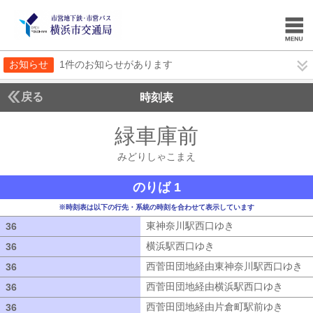
お知らせ
1件のお知らせがあります
戻る
時刻表
緑車庫前
みどりしゃ
みどりしゃこまえ
のりば 1
※時刻表は以下の行先・系統の時刻を合わせて表示しています
東神奈川駅西口ゆき
東神奈川駅西口ゆ
36
36
横浜駅西口ゆき
横浜駅西口ゆき
36
36
西菅田団地経由東神奈川駅西口ゆき
西
36
36
西菅田団地経由横浜駅西口ゆき
西菅田
36
36
西菅田団地経由片倉町駅前ゆき
西菅田
36
36