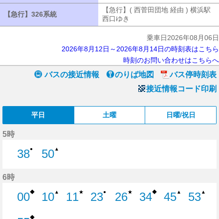
【急行】( 西菅田団地 経由 ) 横浜駅
【急行】326系統
【急行】326系統
西口ゆき
【急行】( 西菅田団地 経由 
乗車日2026年08月06日
2026年8月12日～2026年8月14日の時刻表はこちら
時刻のお問い合わせはこちらへ
バスの接近情報
のりば地図
バス停時刻表
接近情報コード印刷
平日
土曜
日曜/祝日
5時
●
▲
38
50
38分はつ
50分はつ
6時
◆
★
★
◆
▲
●
▲
▲
00
10
11
23
26
34
45
53
0分はつ
10分はつ
11分はつ
23分はつ
26分はつ
34分はつ
45分はつ
53分
◆