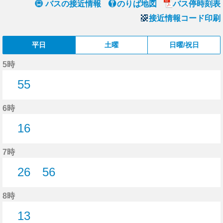
バスの接近情報
のりば地図
バス停時刻表
接近情報コード印刷
平日
土曜
日曜/祝日
5時
55
55分はつ
6時
16
16分はつ
7時
26
56
26分はつ
56分はつ
8時
13