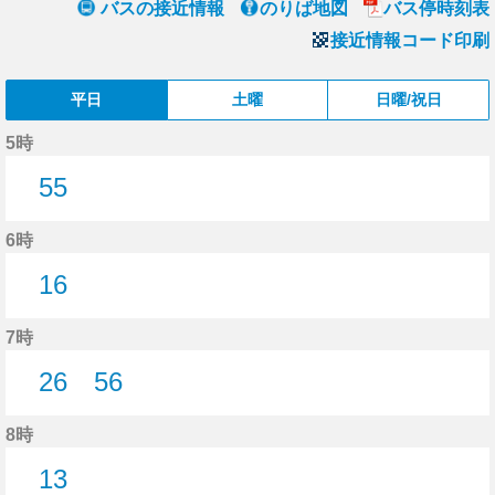
バスの接近情報
のりば地図
バス停時刻表
接近情報コード印刷
平日
土曜
日曜/祝日
5時
55
55分はつ
6時
16
16分はつ
7時
26
56
26分はつ
56分はつ
8時
13