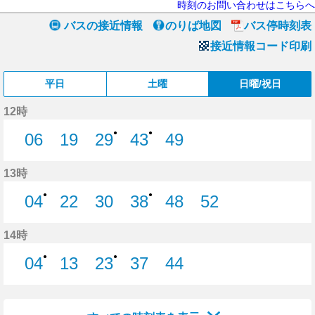
時刻のお問い合わせはこちらへ
バスの接近情報
のりば地図
バス停時刻表
接近情報コード印刷
平日
土曜
日曜/祝日
12時
●
●
06
19
29
43
49
6分はつ
19分はつ
29分はつ
43分はつ
49分はつ
13時
●
●
04
22
30
38
48
52
4分はつ
22分はつ
30分はつ
38分はつ
48分はつ
52分はつ
14時
●
●
04
13
23
37
44
4分はつ
13分はつ
23分はつ
37分はつ
44分はつ