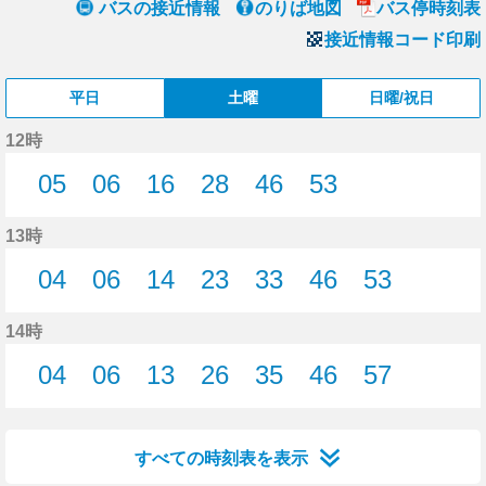
バスの接近情報
のりば地図
バス停時刻表
接近情報コード印刷
平日
土曜
日曜/祝日
12時
05
06
16
28
46
53
5分はつ
6分はつ
16分はつ
28分はつ
46分はつ
53分はつ
13時
04
06
14
23
33
46
53
4分はつ
6分はつ
14分はつ
23分はつ
33分はつ
46分はつ
53分はつ
14時
04
06
13
26
35
46
57
4分はつ
6分はつ
13分はつ
26分はつ
35分はつ
46分はつ
57分はつ
すべての時刻表を表示