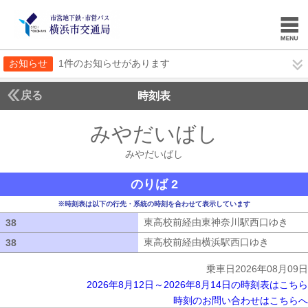
お知らせ
1件のお知らせがあります
戻る
時刻表
みやだいばし
みやだい
みやだいばし
のりば 2
※時刻表は以下の行先・系統の時刻を合わせて表示しています
東高校前経由東神奈川駅西口ゆき
東高
38
38
東高校前経由横浜駅西口ゆき
東高校前
38
38
乗車日2026年08月09日
2026年8月12日～2026年8月14日の時刻表はこちら
時刻のお問い合わせはこちらへ