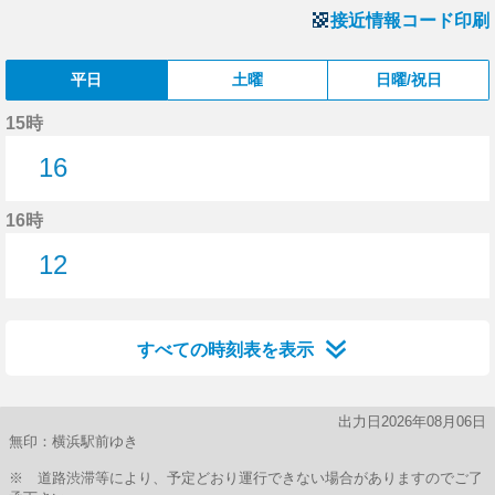
接近情報コード印刷
平日
土曜
日曜/祝日
15時
16
16分はつ
16時
12
12分はつ
すべての時刻表を表示
出力日2026年08月06日
無印：横浜駅前ゆき
※ 道路渋滞等により、予定どおり運行できない場合がありますのでご了