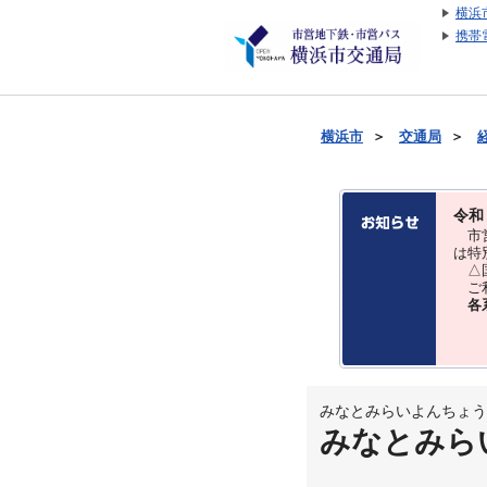
横浜
携帯
横浜市
＞
交通局
＞
令和
市営
は特
△国
ご利
各
みなとみらいよんちょう
みなとみら