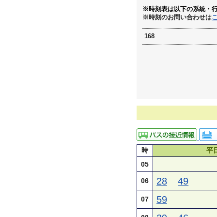
※時刻表は以下の系統・
※時刻のお問い合わせは
168
時
平
05
28
49
06
59
07