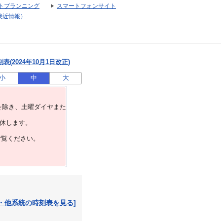
トプランニング
スマートフォンサイト
接近情報）
(2024年10月1日改正)
小
中
大
を除き、⼟曜ダイヤまた
運休します。
ご覧ください。
・他系統の時刻表を見る]