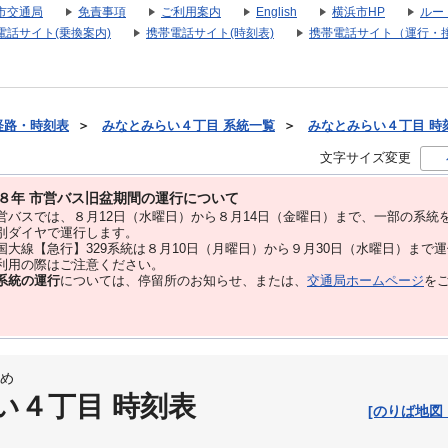
市交通局
免責事項
ご利用案内
English
横浜市HP
ルー
電話サイト(乗換案内)
携帯電話サイト(時刻表)
携帯電話サイト（運行・
経路・時刻表
＞
みなとみらい４丁目 系統一覧
＞
みなとみらい４丁目 時刻表
文字サイズ変更
８年 市営バス旧盆期間の運行について
バスでは、８⽉12⽇（水曜日）から８⽉14⽇（金曜日）まで、⼀部の系統
別ダイヤで運⾏します。
大線【急行】329系統は８月10日（月曜日）から９月30日（水曜日）まで
用の際はご注意ください。
系統の運行
については、停留所のお知らせ、または、
交通局ホームページ
を
め
い４丁目 時刻表
[のりば地図