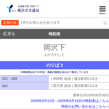
お知らせ
1件のお知らせがあります
戻る
時刻表
岡沢下
おかざわし
おかざわした
のりば 2
※時刻表は以下の行先・系統の時刻を合わせて表示しています
201・209
201・209
( 和田町 経由 ) 横浜駅西口ゆき
( 和田
( 国大西 経由 ) 横浜駅西口ゆき
( 国大
201
201
乗車日2026年08月09日
2026年8月12日～2026年8月14日の時刻表はこちら
時刻のお問い合わせはこちらへ