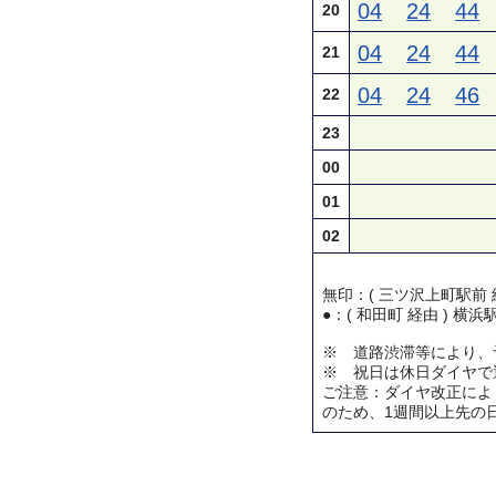
04
24
44
20
04
24
44
21
04
24
46
22
23
00
01
02
無印：( 三ツ沢上町駅前 
●：( 和田町 経由 ) 横
※ 道路渋滞等により、
※ 祝日は休日ダイヤで
ご注意：ダイヤ改正によ
のため、1週間以上先の