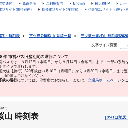
市交通局
免責事項
ご利用案内
English
横浜市HP
ルー
電話サイト(乗換案内)
携帯電話サイト(時刻表)
携帯電話サイト（運行・
経路・時刻表
＞
三ツ沢公園桜山 系統一覧
＞
三ツ沢公園桜山 時刻表(2026
文字サイズ変更
８年 市営バス旧盆期間の運行について
バスでは、８⽉12⽇（水曜日）から８⽉14⽇（金曜日）まで、⼀部の系統
別ダイヤで運⾏します。
大線【急行】329系統は８月10日（月曜日）から９月30日（水曜日）まで
用の際はご注意ください。
系統の運行
については、停留所のお知らせ、または、
交通局ホームページ
を
やま
桜山 時刻表
[のりば地図