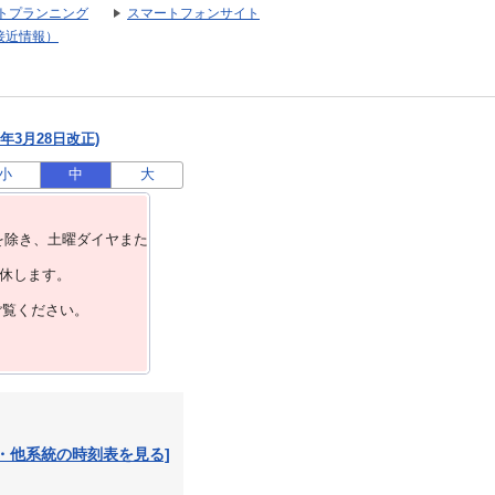
トプランニング
スマートフォンサイト
接近情報）
年3月28日改正)
小
中
大
を除き、⼟曜ダイヤまた
運休します。
ご覧ください。
・他系統の時刻表を見る]