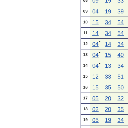
09
19
33
08
04
19
39
09
15
34
54
10
14
34
54
11
●
04
14
34
12
●
04
15
40
13
●
04
13
34
14
12
33
51
15
15
35
50
16
05
20
32
17
02
20
35
18
05
19
34
19