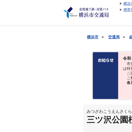
横浜
携帯
横浜市
＞
交通局
＞
令和
市営
は特
△国
ご利
各
みつざわこうえんさくら
三ツ沢公園