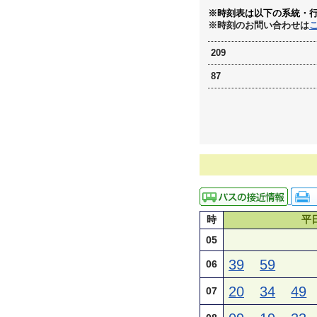
※時刻表は以下の系統・
※時刻のお問い合わせは
209
87
時
平
05
39
59
06
20
34
49
07