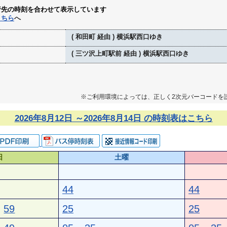
行先の時刻を合わせて表示しています
こちら
へ
( 和田町 経由 ) 横浜駅西口ゆき
( 三ツ沢上町駅前 経由 ) 横浜駅西口ゆき
※ご利用環境によっては、正しく2次元バーコードを
2026年8月12日 ～2026年8月14日 の時刻表はこちら
日
土曜
44
44
59
25
25