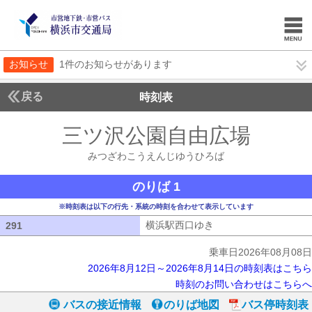
お知らせ
1件のお知らせがあります
戻る
時刻表
三ツ沢公園自由広場
みつ
みつざわこうえんじゆうひろば
のりば 1
※時刻表は以下の行先・系統の時刻を合わせて表示しています
横浜駅西口ゆき
横浜駅西口ゆき
291
291
乗車日2026年08月08日
2026年8月12日～2026年8月14日の時刻表はこちら
時刻のお問い合わせはこちらへ
バスの接近情報
のりば地図
バス停時刻表