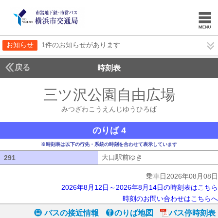
お知らせ
1件のお知らせがあります
戻る
時刻表
三ツ沢公園自由広場
みつ
みつざわこうえんじゆうひろば
のりば 4
※時刻表は以下の行先・系統の時刻を合わせて表示しています
大口駅前ゆき
大口駅前ゆき
291
291
乗車日2026年08月08日
2026年8月12日～2026年8月14日の時刻表はこちら
時刻のお問い合わせはこちらへ
バスの接近情報
のりば地図
バス停時刻表