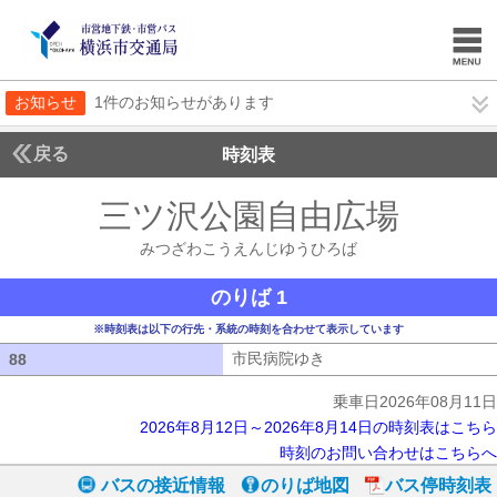
お知らせ
1件のお知らせがあります
戻る
時刻表
三ツ沢公園自由広場
みつ
みつざわこうえんじゆうひろば
のりば 1
※時刻表は以下の行先・系統の時刻を合わせて表示しています
市民病院ゆき
市民病院ゆき
88
88
乗車日2026年08月11日
2026年8月12日～2026年8月14日の時刻表はこちら
時刻のお問い合わせはこちらへ
バスの接近情報
のりば地図
バス停時刻表