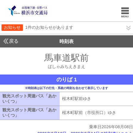
お知らせ
1件のお知らせがあります
戻る
時刻表
馬車道駅前
ばしゃみ
ばしゃみちえきまえ
のりば 1
※時刻表は以下の行先・系統の時刻を合わせて表示しています
観光スポット周遊バス「あか
桜木町駅前ゆき
桜木町駅前ゆき
いくつ」
観光スポット周遊バス「あかいくつ」
観光スポット周遊バス「あか
桜木町駅前（市役所口）ゆき
桜木町駅
いくつ」
観光スポット周遊バス「あかいくつ」
乗車日2026年08月08日