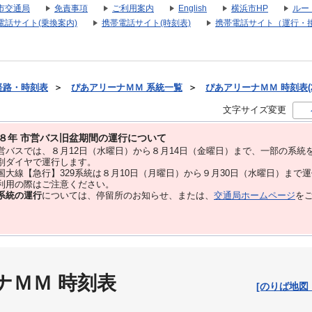
市交通局
免責事項
ご利用案内
English
横浜市HP
ルー
電話サイト(乗換案内)
携帯電話サイト(時刻表)
携帯電話サイト（運行・
経路・時刻表
＞
ぴあアリーナＭＭ 系統一覧
＞
ぴあアリーナＭＭ 時刻表(2
文字サイズ変更
８年 市営バス旧盆期間の運行について
バスでは、８⽉12⽇（水曜日）から８⽉14⽇（金曜日）まで、⼀部の系統
別ダイヤで運⾏します。
大線【急行】329系統は８月10日（月曜日）から９月30日（水曜日）まで
用の際はご注意ください。
系統の運行
については、停留所のお知らせ、または、
交通局ホームページ
を
ナＭＭ 時刻表
[のりば地図