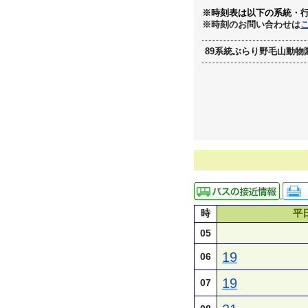
※時刻表は以下の系統・
※時刻のお問い合わせは
89系統ぶらり野毛山動物園
時
平
05
19
06
19
07