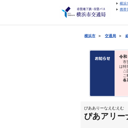
横浜
携帯
横浜市
＞
交通局
＞
令和
市営
は特
△国
ご利
各
ぴあありーなえむえむ
ぴあアリー