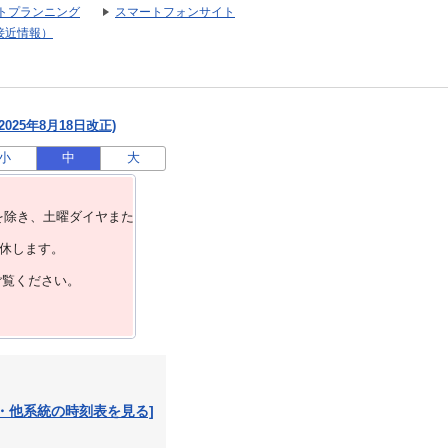
トプランニング
スマートフォンサイト
接近情報）
025年8月18日改正)
小
中
大
を除き、⼟曜ダイヤまた
運休します。
ご覧ください。
・他系統の時刻表を見る]