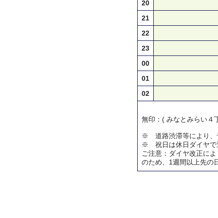
20
21
22
23
00
01
02
無印：( みなとみらい４丁
※ 道路渋滞等により、
※ 祝日は休日ダイヤで
ご注意：ダイヤ改正によ
のため、1週間以上先の