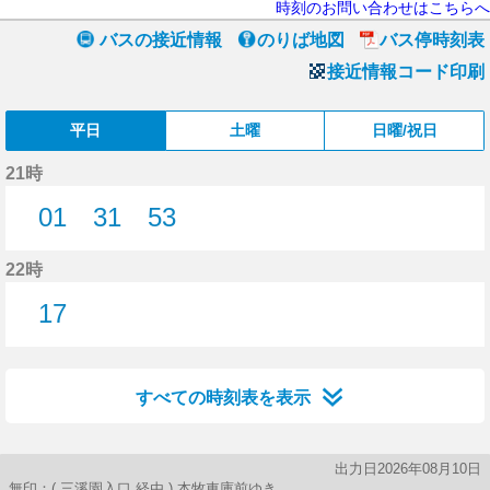
時刻のお問い合わせはこちらへ
バスの接近情報
のりば地図
バス停時刻表
接近情報コード印刷
平日
土曜
日曜/祝日
21時
01
31
53
1分はつ
31分はつ
53分はつ
22時
17
17分はつ
すべての時刻表を表示
出力日2026年08月10日
無印：( 三溪園入口 経由 ) 本牧車庫前ゆき