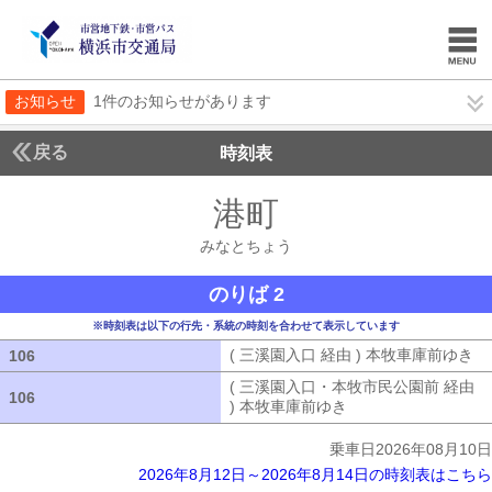
お知らせ
1件のお知らせがあります
戻る
時刻表
港町
みなとちょう
みなとちょう
のりば 2
※時刻表は以下の行先・系統の時刻を合わせて表示しています
( 三溪園入口 経由 ) 本牧車庫前ゆき
(
106
106
( 三溪園入口・本牧市民公園前 経由
106
106
) 本牧車庫前ゆき
( 三溪園入口・本牧市
乗車日2026年08月10日
2026年8月12日～2026年8月14日の時刻表はこちら