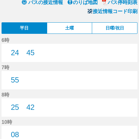
バスの接近情報
のりば地図
バス停時刻表
接近情報コード印刷
平日
土曜
日曜/祝日
6時
24
45
24分はつ
45分はつ
7時
55
55分はつ
8時
25
42
25分はつ
42分はつ
10時
08