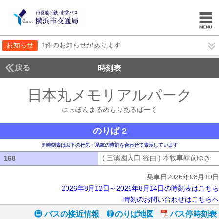
お知らせ
1件のお知らせがあります
戻る
時刻表
日本丸メモリアルパーク
に
にっぽんまるめもりあるぱーく
のりば 2
※時刻表は以下の行先・系統の時刻を合わせて表示しています
( 三溪園入口 経由 ) 本牧車庫前ゆき
(
168
168
乗車日2026年08月10日
2026年8月12日～2026年8月14日の時刻表はこちら
時刻のお問い合わせはこちらへ
バスの接近情報
のりば地図
バス停時刻表