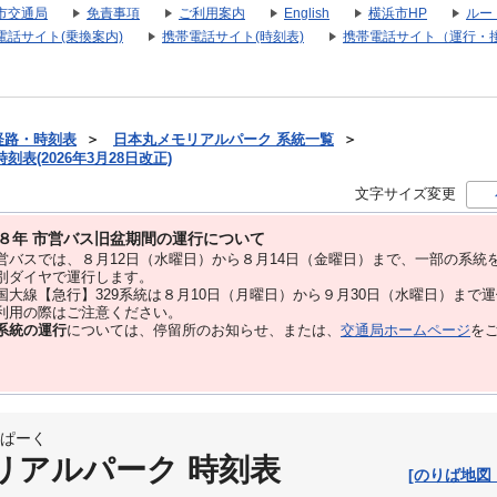
市交通局
免責事項
ご利用案内
English
横浜市HP
ルー
電話サイト(乗換案内)
携帯電話サイト(時刻表)
携帯電話サイト（運行・
経路・時刻表
＞
日本丸メモリアルパーク 系統一覧
＞
表(2026年3月28日改正)
文字サイズ変更
８年 市営バス旧盆期間の運行について
バスでは、８⽉12⽇（水曜日）から８⽉14⽇（金曜日）まで、⼀部の系統
別ダイヤで運⾏します。
大線【急行】329系統は８月10日（月曜日）から９月30日（水曜日）まで
用の際はご注意ください。
系統の運行
については、停留所のお知らせ、または、
交通局ホームページ
を
ぱーく
リアルパーク 時刻表
[のりば地図