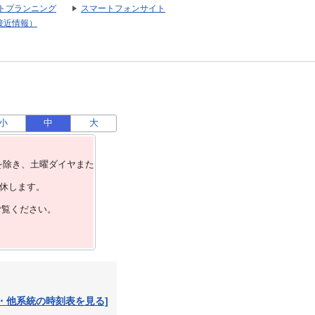
トプランニング
スマートフォンサイト
接近情報）
小
中
大
を除き、⼟曜ダイヤまた
運休します。
ご覧ください。
・他系統の時刻表を見る]