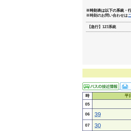
※時刻表は以下の系統・
※時刻のお問い合わせは
【急行】123系統
時
平
05
39
06
30
07