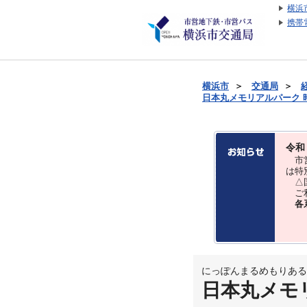
横浜
携帯
横浜市
＞
交通局
＞
日本丸メモリアルパーク 時刻
令和
市営
は特
△国
ご利
各
にっぽんまるめもりある
日本丸メモ