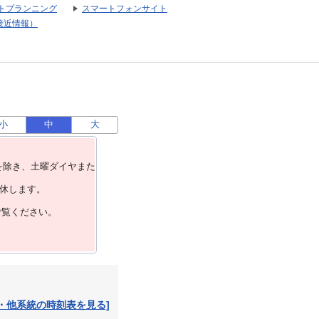
トプランニング
スマートフォンサイト
接近情報）
小
中
大
を除き、⼟曜ダイヤまた
運休します。
ご覧ください。
・他系統の時刻表を見る]