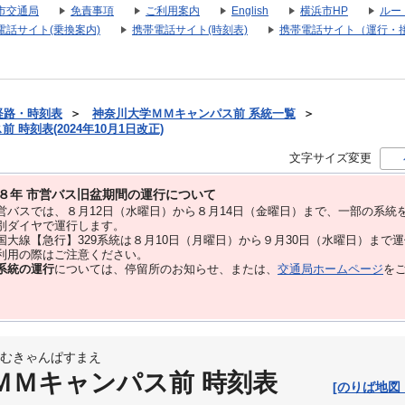
市交通局
免責事項
ご利用案内
English
横浜市HP
ルー
電話サイト(乗換案内)
携帯電話サイト(時刻表)
携帯電話サイト（運行・
経路・時刻表
＞
神奈川大学ＭＭキャンパス前 系統一覧
＞
時刻表(2024年10月1日改正)
文字サイズ変更
８年 市営バス旧盆期間の運行について
バスでは、８⽉12⽇（水曜日）から８⽉14⽇（金曜日）まで、⼀部の系統
別ダイヤで運⾏します。
大線【急行】329系統は８月10日（月曜日）から９月30日（水曜日）まで
用の際はご注意ください。
系統の運行
については、停留所のお知らせ、または、
交通局ホームページ
を
むきゃんぱすまえ
ＭＭキャンパス前 時刻表
[のりば地図