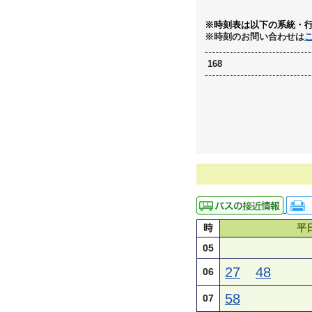
※時刻表は以下の系統・
※時刻のお問い合わせは
168
時
平
05
27
48
06
58
07