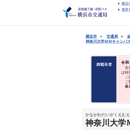
横浜
携帯
横浜市
＞
交通局
＞
神奈川大学ＭＭキャンパス前 
令和
市営
は特
△国
ご利
各
かながわだいがくえむえ
神奈川大学