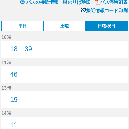
バスの接近情報
のりば地図
バス停時刻表
接近情報コード印刷
平日
土曜
日曜/祝日
10時
18
39
18分はつ
39分はつ
11時
46
46分はつ
13時
19
19分はつ
14時
11