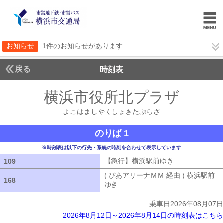
お知らせ
1件のお知らせがあります
戻る
時刻表
横浜市役所北プラザ
よこ
よこはましやくしょきたぷらざ
のりば 1
※時刻表は以下の行先・系統の時刻を合わせて表示しています
【急行】横浜駅前ゆき
【急行】横浜駅
109
109
( ぴあアリーナＭＭ 経由 ) 横浜駅前
168
168
ゆき
( ぴあアリーナＭＭ 経由 ) 横浜
乗車日2026年08月07日
2026年8月12日～2026年8月14日の時刻表はこちら