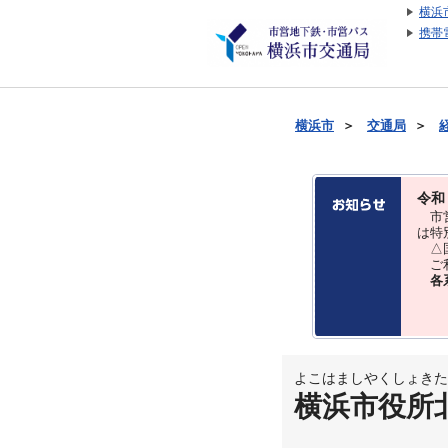
横浜
携帯
横浜市
＞
交通局
＞
令和
市営
は特
△国
ご利
各
よこはましやくしょきた
横浜市役所