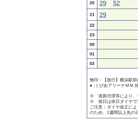
29
52
20
29
21
22
23
00
01
02
無印：【急行】横浜駅前
●：( ぴあアリーナＭＭ 
※ 道路渋滞等により、
※ 祝日は休日ダイヤで
ご注意：ダイヤ改正によ
のため、1週間以上先の