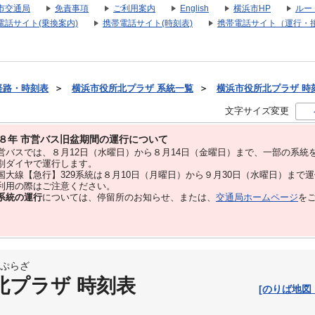
市交通局
免責事項
ご利用案内
English
横浜市HP
ルー
電話サイト(乗換案内)
携帯電話サイト(時刻表)
携帯電話サイト（運行・
経路・時刻表
＞
横浜市役所北プラザ 系統一覧
＞
横浜市役所北プラザ 時刻表
文字サイズ変更
８年 市営バス旧盆期間の運行について
バスでは、８⽉12⽇（水曜日）から８⽉14⽇（金曜日）まで、⼀部の系統
別ダイヤで運⾏します。
大線【急行】329系統は８月10日（月曜日）から９月30日（水曜日）まで
用の際はご注意ください。
系統の運行
については、停留所のお知らせ、または、
交通局ホームページ
を
ぷらざ
北プラザ 時刻表
[のりば地図