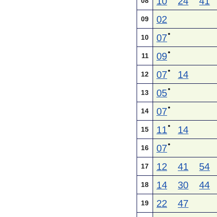
10
24
41
08
02
09
●
07
10
●
09
11
●
07
14
12
●
05
13
●
07
14
●
11
14
15
●
07
16
12
41
54
17
14
30
44
18
22
47
19