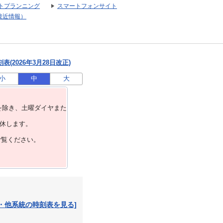
トプランニング
スマートフォンサイト
接近情報）
(2026年3月28日改正)
小
中
大
を除き、⼟曜ダイヤまた
運休します。
ご覧ください。
・他系統の時刻表を見る]