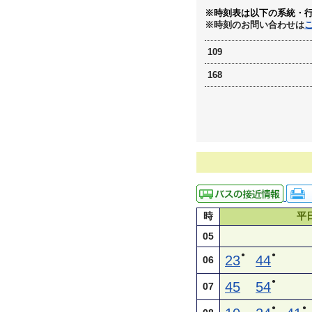
※時刻表は以下の系統・
※時刻のお問い合わせは
109
168
時
平
05
●
●
23
44
06
●
45
54
07
●
●