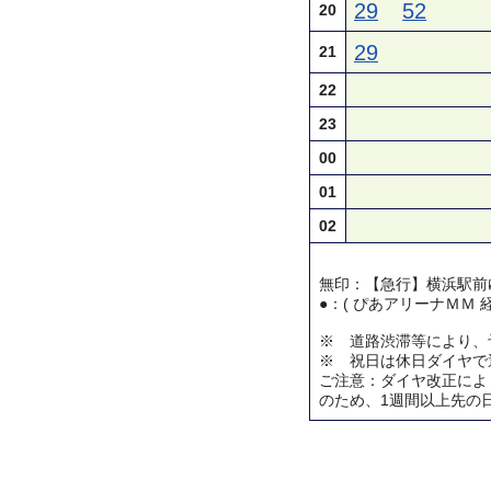
29
52
20
29
21
22
23
00
01
02
無印：【急行】横浜駅前
●：( ぴあアリーナＭＭ 
※ 道路渋滞等により、
※ 祝日は休日ダイヤで
ご注意：ダイヤ改正によ
のため、1週間以上先の