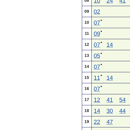
10
24
41
08
02
09
●
07
10
●
09
11
●
07
14
12
●
05
13
●
07
14
●
11
14
15
●
07
16
12
41
54
17
14
30
44
18
22
47
19