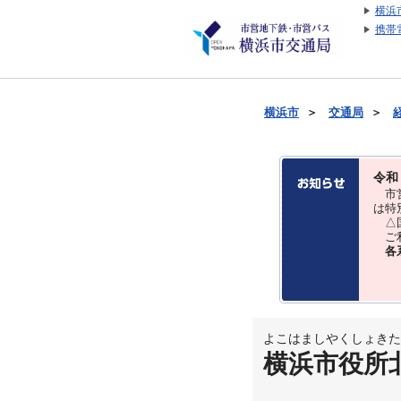
横浜
携帯
横浜市
＞
交通局
＞
令和
市営
は特
△国
ご利
各
よこはましやくしょきた
横浜市役所