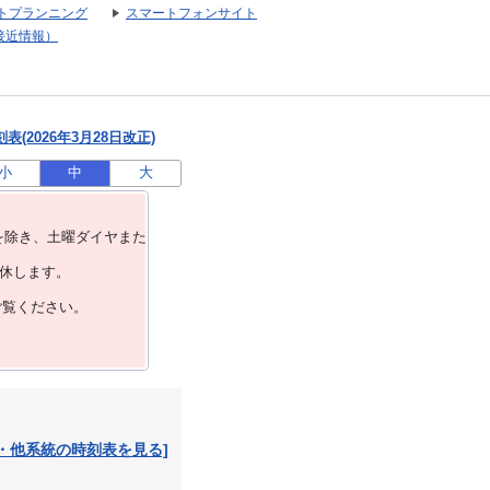
トプランニング
スマートフォンサイト
接近情報）
(2026年3月28日改正)
小
中
大
を除き、⼟曜ダイヤまた
運休します。
ご覧ください。
・他系統の時刻表を見る]