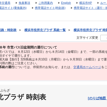
市交通局
免責事項
ご利用案内
English
横浜市HP
ルー
電話サイト(乗換案内)
携帯電話サイト(時刻表)
携帯電話サイト（運行・
経路・時刻表
＞
横浜市役所北プラザ 系統一覧
＞
横浜市役所北プラザ 時刻表
文字サイズ変更
８年 市営バス旧盆期間の運行について
バスでは、８⽉12⽇（水曜日）から８⽉14⽇（金曜日）まで、⼀部の系統
別ダイヤで運⾏します。
大線【急行】329系統は８月10日（月曜日）から９月30日（水曜日）まで
用の際はご注意ください。
系統の運行
については、停留所のお知らせ、または、
交通局ホームページ
を
ぷらざ
北プラザ 時刻表
[のりば地図