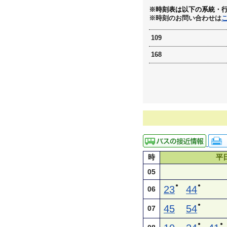
※時刻表は以下の系統・
※時刻のお問い合わせは
109
168
時
平
05
●
●
23
44
06
●
45
54
07
●
●