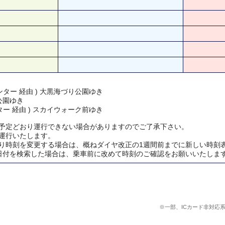
ター 経由 ) 大黒海づり公園ゆき
公園ゆき
ー 経由 ) スカイウォーク前ゆき
予定どおり運行できない場合がありますのでご了承下さい。
運行いたします。
り時刻を変更する場合は、概ねダイヤ改正の1週間前までに新しい時刻
日付を検索した場合は、乗車前に改めて時刻のご確認をお願いいたしま
※一部、ICカード非対応