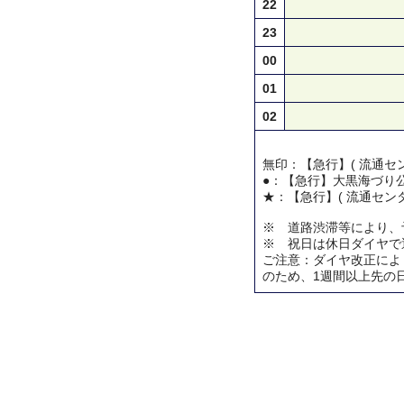
22
23
00
01
02
無印：【急行】( 流通セン
●：【急行】大黒海づり
★：【急行】( 流通センタ
※ 道路渋滞等により、
※ 祝日は休日ダイヤで
ご注意：ダイヤ改正によ
のため、1週間以上先の