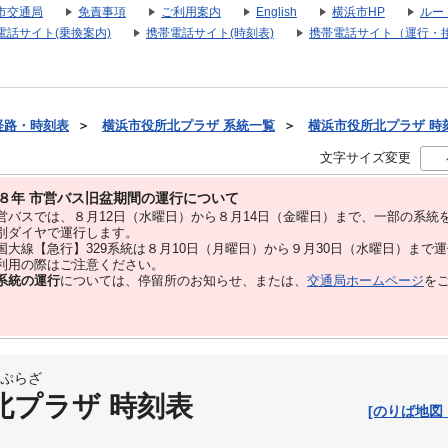
市交通局
免責事項
ご利用案内
English
横浜市HP
ルー
電話サイト(乗換案内)
携帯電話サイト(時刻表)
携帯電話サイト（運行・
経路・時刻表
＞
横浜市役所北プラザ 系統一覧
＞
横浜市役所北プラザ 時刻表
文字サイズ変更
８年 市営バス旧盆期間の運行について
バスでは、８⽉12⽇（水曜日）から８⽉14⽇（金曜日）まで、⼀部の系統
別ダイヤで運⾏します。
大線【急行】329系統は８月10日（月曜日）から９月30日（水曜日）まで
用の際はご注意ください。
系統の運行
については、停留所のお知らせ、または、
交通局ホームページ
を
ぷらざ
北プラザ 時刻表
[のりば地図