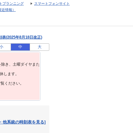
トプランニング
スマートフォンサイト
接近情報）
(2025年8月18日改正)
小
中
大
を除き、⼟曜ダイヤまた
運休します。
ご覧ください。
・他系統の時刻表を見る]