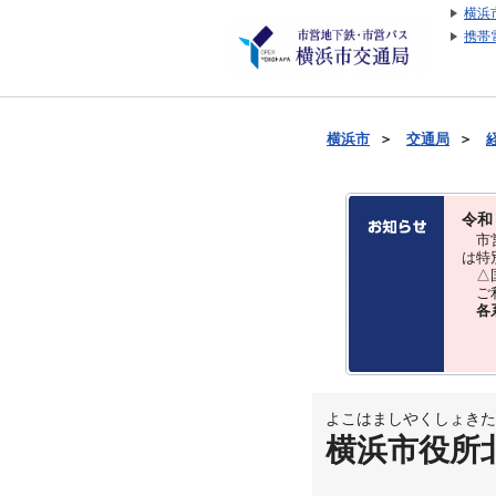
横浜
携帯
横浜市
＞
交通局
＞
令和
市営
は特
△国
ご利
各
よこはましやくしょきた
横浜市役所