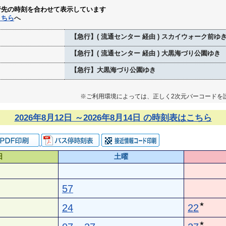
行先の時刻を合わせて表示しています
こちら
へ
【急行】( 流通センター 経由 ) スカイウォーク前ゆ
【急行】( 流通センター 経由 ) 大黒海づり公園ゆき
【急行】大黒海づり公園ゆき
※ご利用環境によっては、正しく2次元バーコードを
2026年8月12日 ～2026年8月14日 の時刻表はこちら
日
土曜
57
★
24
22
★