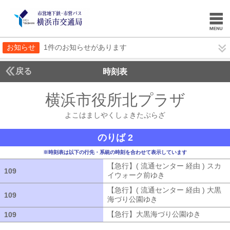
お知らせ
1件のお知らせがあります
戻る
時刻表
横浜市役所北プラザ
よこ
よこはましやくしょきたぷらざ
のりば 2
※時刻表は以下の行先・系統の時刻を合わせて表示しています
【急行】( 流通センター 経由 ) スカ
109
109
イウォーク前ゆき
【急行】( 流通セン
【急行】( 流通センター 経由 ) 大黒
109
109
海づり公園ゆき
【急行】( 流通センタ
【急行】大黒海づり公園ゆき
【急行】
109
109