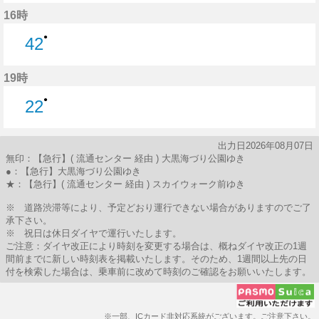
6分はつ
16時
●
42
42分はつ
19時
●
22
22分はつ
出力日2026年08月07日
無印：【急行】( 流通センター 経由 ) 大黒海づり公園ゆき
●：【急行】大黒海づり公園ゆき
★：【急行】( 流通センター 経由 ) スカイウォーク前ゆき
※ 道路渋滞等により、予定どおり運行できない場合がありますのでご了
承下さい。
※ 祝日は休日ダイヤで運行いたします。
ご注意：ダイヤ改正により時刻を変更する場合は、概ねダイヤ改正の1週
間前までに新しい時刻表を掲載いたします。そのため、1週間以上先の日
付を検索した場合は、乗車前に改めて時刻のご確認をお願いいたします。
※一部、ICカード非対応系統がございます。ご注意下さい。